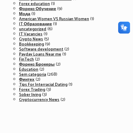
(1)
Forex education
(9)
Форекс Обучение
(1)
Мода
(1)
American Women VS Russian Women
(1)
IT Образование
(6)
uncategorized
(1)
IT Vacancies
(5)
Crypto News
(9)
Bookkeeping
(2)
Software development
(1)
Payday Loans Near me
(2)
FinTech
(2)
Форекс Брокеры
(2)
Education
(268)
Sem categoria
(2)
Финтех
(1)
Tips For Interracial Dating
(3)
Forex Trading
(3)
Sober living
(2)
Cryptocurrency News