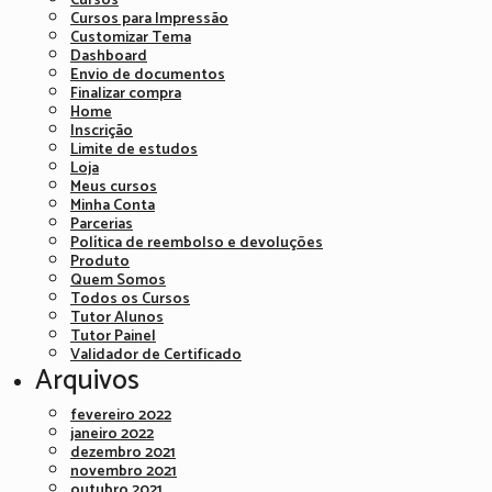
Cursos
Cursos para Impressão
Customizar Tema
Dashboard
Envio de documentos
Finalizar compra
Home
Inscrição
Limite de estudos
Loja
Meus cursos
Minha Conta
Parcerias
Política de reembolso e devoluções
Produto
Quem Somos
Todos os Cursos
Tutor Alunos
Tutor Painel
Validador de Certificado
Arquivos
fevereiro 2022
janeiro 2022
dezembro 2021
novembro 2021
outubro 2021