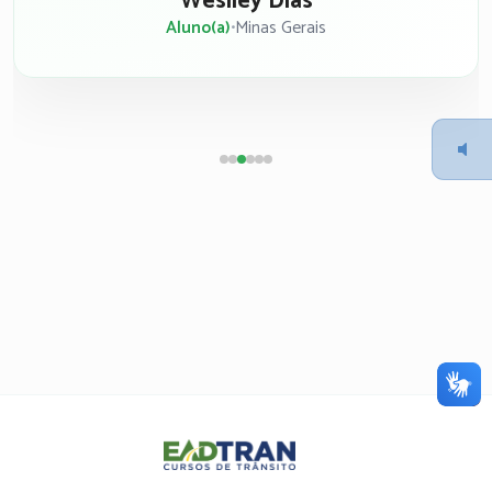
Weslley Dias
Aluno(a)
•
Minas Gerais
Eadtran
-