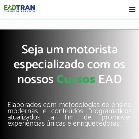
Eadtran
-
Seja um motorista
especializado com os
nossos
Cursos
EAD
Elaborados com metodologias de ensino
modernas e conteúdos programáticos
atualizados a fim de promover
experiências únicas e enriquecedoras.