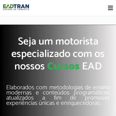
Eadtran
-
Seja um motorista
especializado com os
nossos
Cursos
EAD
Elaborados com metodologias de ensino
modernas e conteúdos programáticos
atualizados a fim de promover
experiências únicas e enriquecedoras.