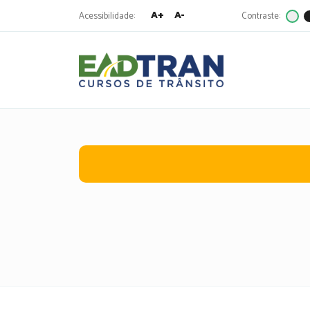
A+
A-
Acessibilidade:
Contraste:
Eadtran
-
Pesquisa
por: