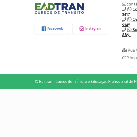
Eadtran
cont
Co
3417
-
Ou
9145
Facebook
Instagram
Su
8851
Rua 
CEP 800
© Eadtran - Cursos de Trânsito e Educação Profissional de Ni