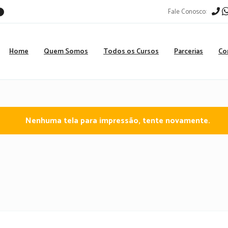
Fale Conosco:
r
Home
Quem Somos
Todos os Cursos
Parcerias
Co
Nenhuma tela para impressão, tente novamente.