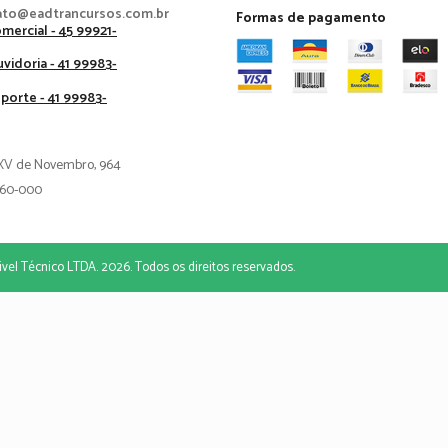
ato@eadtrancursos.com.br
Formas de pagamento
mercial - 45 99921-
vidoria - 41 99983-
porte - 41 99983-
XV de Novembro, 964
60-000
vel Técnico LTDA. 2026. Todos os direitos reservados.