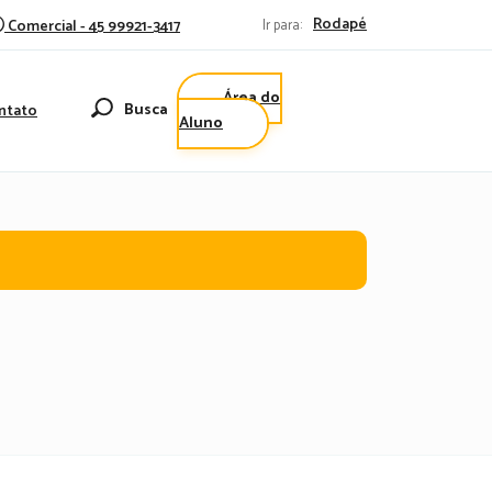
Rodapé
Comercial - 45 99921-3417
Ir para:
Área do
Busca
ntato
Aluno