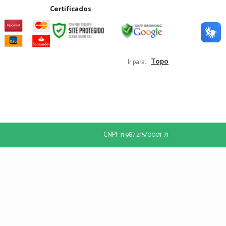
Certificados
Topo
Ir para:
CNPJ: 31.987.215/0001-71