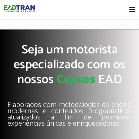
Eadtran
-
Seja um motorista
especializado com os
nossos
Cursos
EAD
Elaborados com metodologias de ensino
modernas e conteúdos programáticos
atualizados a fim de promover
experiências únicas e enriquecedoras.