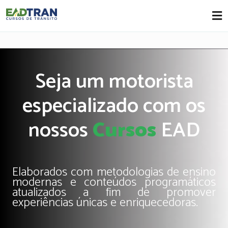
Eadtran
-
Seja um motorista
especializado com os
nossos
Cursos
EAD
Elaborados com metodologias de ensino
modernas e conteúdos programáticos
atualizados a fim de promover
experiências únicas e enriquecedoras.