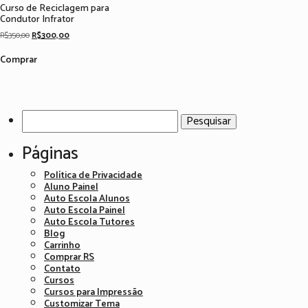
Curso de Reciclagem para
Condutor Infrator
Original
Current
R$
350,00
R$
300,00
price
price
was:
is:
Comprar
R$350,00.
R$300,00.
Pesquisar
por:
Páginas
Política de Privacidade
Aluno Painel
Auto Escola Alunos
Auto Escola Painel
Auto Escola Tutores
Blog
Carrinho
Comprar RS
Contato
Cursos
Cursos para Impressão
Customizar Tema