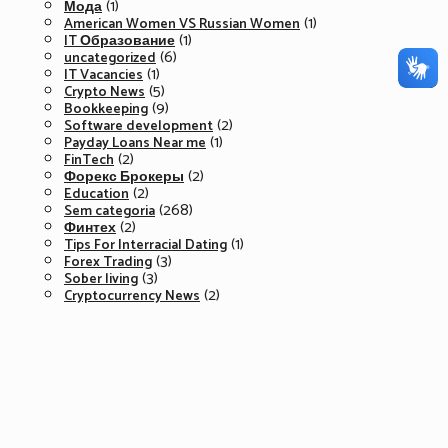
(1)
Мода
(1)
American Women VS Russian Women
(1)
IT Образование
(6)
uncategorized
(1)
IT Vacancies
(5)
Crypto News
(9)
Bookkeeping
(2)
Software development
(1)
Payday Loans Near me
(2)
FinTech
(2)
Форекс Брокеры
(2)
Education
(268)
Sem categoria
(2)
Финтех
(1)
Tips For Interracial Dating
(3)
Forex Trading
(3)
Sober living
(2)
Cryptocurrency News