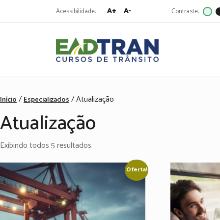
A+
A-
Acessibilidade:
Contraste:
Eadtran
-
Pesquisa
por:
/
/ Atualização
Início
Especializados
Atualização
Exibindo todos 5 resultados
Oferta!