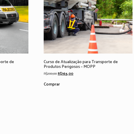
porte de
Curso de Atualização para Transporte de
Produtos Perigosos – MOPP
Original
Current
R$
200,00
R$
165,00
price
price
was:
is:
Comprar
R$200,00.
R$165,00.