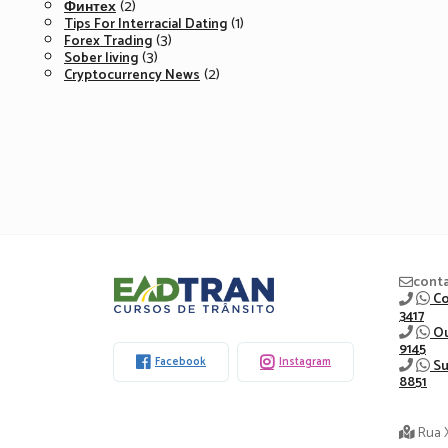
(2)
Финтех
(1)
Tips For Interracial Dating
(3)
Forex Trading
(3)
Sober living
(2)
Cryptocurrency News
Eadtran
cont
Co
3417
-
Ou
9145
Facebook
Instagram
Su
8851
Rua 