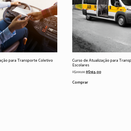
ação para Transporte Coletivo
Curso de Atualização para Trans
Escolares
Current
Original
Current
R$
200,00
R$
165,00
price
price
price
is:
was:
is:
Comprar
R$165,00.
R$200,00.
R$165,00.