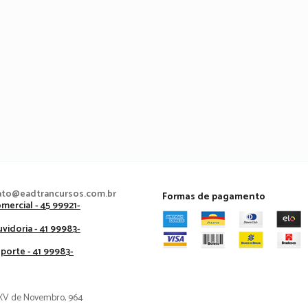
ato@eadtrancursos.com.br
Formas de pagamento
mercial - 45 99921-
vidoria - 41 99983-
porte - 41 99983-
XV de Novembro, 964