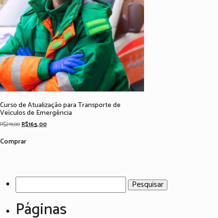
Curso de Atualização para Transporte de
Veículos de Emergência
Original
Current
R$
219,00
R$
165,00
price
price
was:
is:
Comprar
R$219,00.
R$165,00.
Pesquisar
por:
Páginas