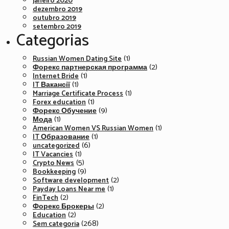
janeiro 2020
dezembro 2019
outubro 2019
setembro 2019
Categorias
(1)
Russian Women Dating Site
(2)
Форекс партнерская программа
(1)
Internet Bride
(1)
IT Вакансії
(1)
Marriage Certificate Process
(1)
Forex education
(9)
Форекс Обучение
(1)
Мода
(1)
American Women VS Russian Women
(1)
IT Образование
(6)
uncategorized
(1)
IT Vacancies
(5)
Crypto News
(9)
Bookkeeping
(2)
Software development
(1)
Payday Loans Near me
(2)
FinTech
(2)
Форекс Брокеры
(2)
Education
(268)
Sem categoria