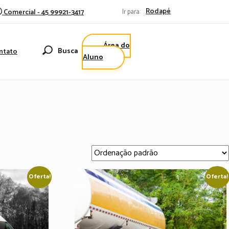
Rodapé
Comercial - 45 99921-3417
Ir para:
Área do
Busca
ntato
Aluno
Oferta!
Oferta!