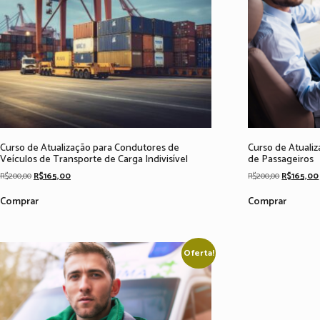
Curso de Atualização para Condutores de
Curso de Atualiz
Veículos de Transporte de Carga Indivisível
de Passageiros
Original
Current
Original
R$
200,00
R$
165,00
R$
200,00
R$
165,00
price
price
price
was:
is:
was:
Comprar
Comprar
R$200,00.
R$165,00.
R$200,00.
Oferta!