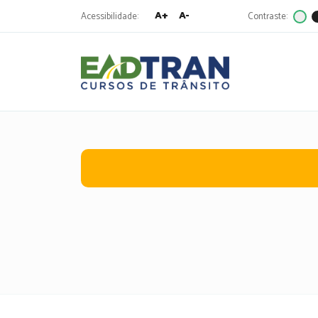
A+
A-
Acessibilidade:
Contraste:
Eadtran
-
Pesquisa
por: