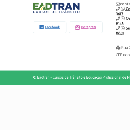
Eadtran
cont
Co
3417
-
Ou
9145
Facebook
Instagram
Su
8851
Rua 
CEP 800
© Eadtran - Cursos de Trânsito e Educação Profissional de Ni