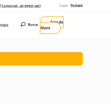
Rodapé
Comercial - 45 99921-3417
Ir para:
Área do
Busca
ntato
Aluno