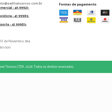
ato@eadtrancursos.com.br
Formas de pagamento
mercial - 45 99921-
vidoria - 41 99983-
porte - 41 99983-
XV de Novembro, 964
60-000
vel Técnico LTDA. 2026. Todos os direitos reservados.