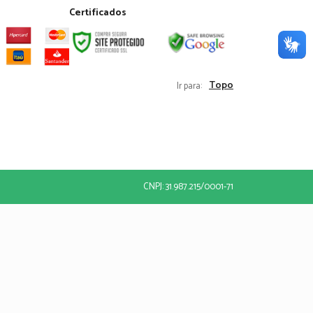
Certificados
Topo
Ir para:
CNPJ: 31.987.215/0001-71