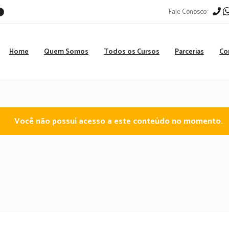
Fale Conosco:
r
Home
Quem Somos
Todos os Cursos
Parcerias
Co
Você não possuí acesso a este conteúdo no momento.