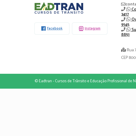
Eadtran
cont
Co
3417
-
Ou
9145
Facebook
Instagram
Su
8851
Rua 
CEP 800
© Eadtran - Cursos de Trânsito e Educação Profissional de Ni