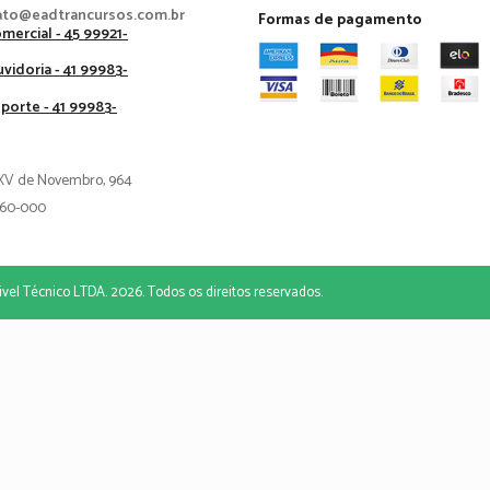
ato@eadtrancursos.com.br
Formas de pagamento
mercial - 45 99921-
vidoria - 41 99983-
porte - 41 99983-
XV de Novembro, 964
60-000
vel Técnico LTDA. 2026. Todos os direitos reservados.