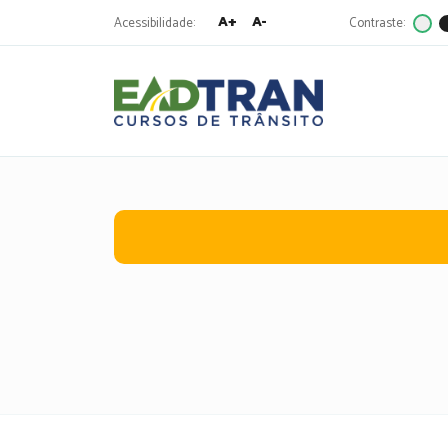
A+
A-
Acessibilidade:
Contraste:
Eadtran
-
Pesquisa
por: