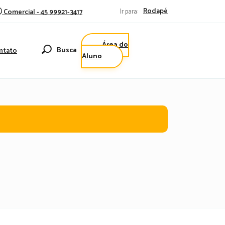
Rodapé
Comercial - 45 99921-3417
Ir para:
Área do
Busca
ntato
Aluno