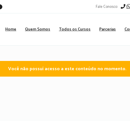
Fale Conosco:
r
Home
Quem Somos
Todos os Cursos
Parcerias
Co
Você não possuí acesso a este conteúdo no momento.