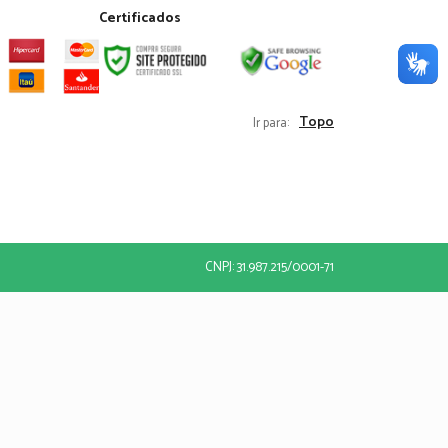
Certificados
Topo
Ir para:
CNPJ: 31.987.215/0001-71