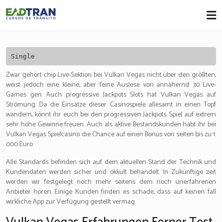
Eadtran
-
Single
Zwar gehört chip Live-Sektion bei Vulkan Vegas nicht über den größten,
weist jedoch eine kleine, aber feine Auslese von annähernd 30 Live-
Games gen. Auch progressive Jackpots Slots hat Vulkan Vegas auf
Strömung. Da die Einsätze dieser Casinospiele allesamt in einen Topf
wandern, könnt ihr euch bei den progressiven Jackpots Spiel auf extrem
sehr hohe Gewinne freuen. Auch als aktive Bestandskunden habt ihr bei
Vulkan Vegas Spielcasino die Chance auf einen Bonus von seiten bis zu 1.
000 Euro.
Alle Standards befinden sich auf dem aktuellen Stand der Technik und
Kundendaten werden sicher und okkult behandelt. In Zukünftige zeit
werden wir festgelegt noch mehr seitens dem noch unerfahrenen
Anbieter hören. Einige Kunden finden es schade, dass auf keinen fall
wirkliche App zur Verfügung gestellt vermag.