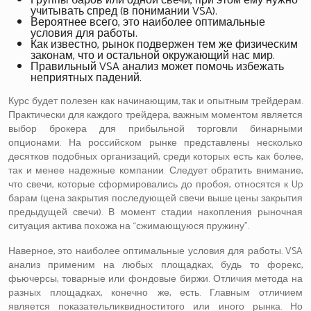
Группы баров или одной свечи, при этом ему нужно
учитывать спред (в понимании VSA).
Вероятнее всего, это наиболее оптимальные
условия для работы.
Как известно, рынок подвержен тем же физическим
законам, что и остальной окружающий нас мир.
Правильный VSA анализ может помочь избежать
неприятных падений.
Курс будет полезен как начинающим, так и опытным трейдерам.
Практически для каждого трейдера, важным моментом является
выбор брокера для прибыльной торговли бинарными
опционами. На российском рынке представлены несколько
десятков подобных организаций, среди которых есть как более,
так и менее надежные компании. Следует обратить внимание,
что свечи, которые сформировались до пробоя, относятся к Up
барам (цена закрытия последующей свечи выше цены закрытия
предыдущей свечи). В момент стадии накопления рыночная
ситуация актива похожа на “сжимающуюся пружину”.
Наверное, это наиболее оптимальные условия для работы. VSA
анализ применим на любых площадках, будь то форекс,
фьючерсы, товарные или фондовые биржи. Отличия метода на
разных площадках, конечно же, есть. Главным отличием
является показательликвидноститого или иного рынка. Но