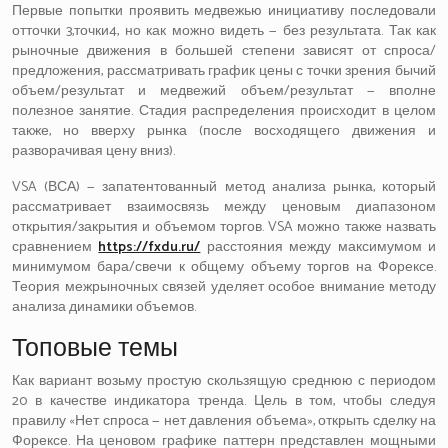
Первые попытки проявить медвежью инициативу последовали
отточки 3,точки4, но как можно видеть — без результата. Так как
рыночные движения в большей степени зависят от спроса/
предложения, рассматривать график цены с точки зрения бычий
объем/результат и медвежий объем/результат — вполне
полезное занятие. Стадия распределения происходит в целом
также, но вверху рынка (после восходящего движения и
разворачивая цену вниз).
VSA (ВСА) — запатентованный метод анализа рынка, который
рассматривает взаимосвязь между ценовым диапазоном
открытия/закрытия и объемом торгов. VSA можно также назвать
сравнением
https://fxdu.ru/
расстояния между максимумом и
минимумом бара/свечи к общему объему торгов на Форексе.
Теория межрыночных связей уделяет особое внимание методу
анализа динамики объемов.
Топовые темы
Как вариант возьму простую скользящую среднюю с периодом
20 в качестве индикатора тренда. Цель в том, чтобы следуя
правилу «Нет спроса — нет давления объема», открыть сделку на
Форексе. На ценовом графике паттерн представлен мощными