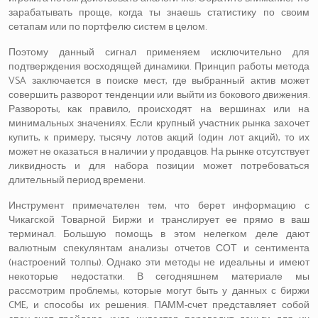
зарабатывать проще, когда ты знаешь статистику по своим
сетапам или по портфелю систем в целом.
Поэтому данный сигнал применяем исключительно для
подтверждения восходящей динамики. Принцип работы метода
VSA заключается в поиске мест, где выбранный актив может
совершить разворот тенденции или выйти из бокового движения.
Развороты, как правило, происходят на вершинах или на
минимальных значениях. Если крупный участник рынка захочет
купить, к примеру, тысячу лотов акций (один лот акций), то их
может не оказаться в наличии у продавцов. На рынке отсутствует
ликвидность и для набора позиции может потребоваться
длительный период времени.
Инструмент примечателен тем, что берет информацию с
Чикагской Товарной Биржи и транслирует ее прямо в ваш
терминал. Большую помощь в этом нелегком деле дают
валютным спекулянтам анализы отчетов СОТ и сентимента
(настроений толпы). Однако эти методы не идеальны и имеют
некоторые недостатки. В сегодняшнем материале мы
рассмотрим проблемы, которые могут быть у данных с биржи
CME, и способы их решения. ПАММ-счет представляет собой