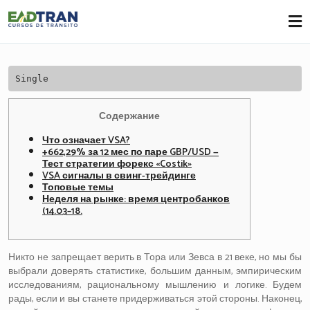
Eadtran
-
Single
Содержание
Что означает VSA?
+662,29% за 12 мес по паре GBP/USD —
Тест стратегии форекс «Costik»
VSA сигналы в свинг-трейдинге
Топовые темы
Неделя на рынке: время центробанков
(14.03–18.
Никто не запрещает верить в Тора или Зевса в 21 веке, но мы бы
выбрали доверять статистике, большим данным, эмпирическим
исследованиям, рациональному мышлению и логике. Будем
рады, если и вы станете придерживаться этой стороны. Наконец,