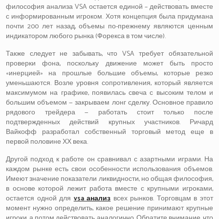
философия анализа VSA остается единой – действовать вместе
с информированным игроком. Хотя концепция была придумана
почти 200 лет назад, объемы по-прежнему являются ценным
индикатором любого рынка (Форекса в том числе).
Также следует не забывать, что VSA требует обязательной
проверки фона, поскольку движение может быть просто
«инерцией» на прошлые большие объемы, которые резко
уменьшаются. Возле уровня сопротивления, который является
максимумом на графике, появилась свеча с высоким телом и
большим объемом — закрываем лонг сделку. Основное правило
рядового трейдера — работать стоит только после
подтвержденных действий крупных участников. Ричард
Вайкофф разработал собственный торговый метод еще в
первой половине ХХ века.
Другой подход к работе он сравнивал с азартными играми. На
каждом рынке есть свои особенности использования объемов.
Имеют значение показатели ликвидности, но общая философия,
в основе которой лежит работа вместе с крупными игроками,
остается одной для
vsa анализ
всех рынков. Торговцам в этот
момент нужно определить, какое решение принимают крупные
игроки, а потом действовать аналогично. Обратите внимание, что