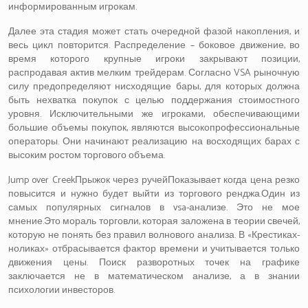
информированным игрокам.
Далее эта стадия может стать очередной фазой накопления, и
весь цикл повторится. Распределение – боковое движение, во
время которого крупные игроки закрывают позиции,
распродавая актив мелким трейдерам. Согласно VSA рыночную
силу предопределяют нисходящие бары, для которых должна
быть нехватка покупок с целью поддержания стоимостного
уровня. Исключительными же игроками, обеспечивающими
большие объемы покупок, являются высокопрофессиональные
операторы. Они начинают реализацию на восходящих барах с
высоким ростом торгового объема.
Jump over CreekПрыжок через ручейПоказывает когда цена резко
повысится и нужно будет выйти из торгового ренджа.Один из
самых популярных сигналов в vsa-анализе. Это не мое
мнение.Это мораль торговли, которая заложена в теории свечей,
которую не понять без правил волнового анализа. В «Крестиках-
ноликах» отбрасывается фактор времени и учитывается только
движения цены. Поиск разворотных точек на графике
заключается не в математическом анализе, а в знании
психологии инвесторов.