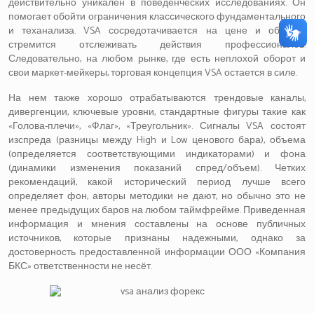
действительно уникален в поведенческих исследованиях. Он
помогает обойти ограничения классического фундаментального
и теханализа. VSA сосредотачивается на цене и объеме,
стремится отслеживать действия профессионалов.
Следовательно, на любом рынке, где есть неплохой оборот и
свои маркет-мейкеры, торговая концепция VSA остается в силе.
На нем также хорошо отрабатываются трендовые каналы,
дивергенции, ключевые уровни, стандартные фигуры такие как
«Голова-плечи», «Флаг», «Треугольник». Сигналы VSA состоят
изспреда (разницы между High и Low ценового бара), объема
(определяется соответствующими индикаторами) и фона
(динамики изменения показаний спред/объем). Четких
рекомендаций, какой исторический период лучше всего
определяет фон, авторы методики не дают, но обычно это не
менее предыдущих баров на любом таймфрейме. Приведенная
информация и мнения составлены на основе публичных
источников, которые признаны надежными, однако за
достоверность предоставленной информации ООО «Компания
БКС» ответственности не несёт.