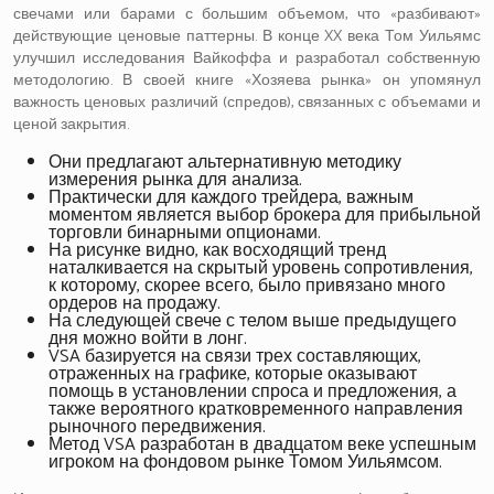
свечами или барами с большим объемом, что «разбивают»
действующие ценовые паттерны. В конце XX века Том Уильямс
улучшил исследования Вайкоффа и разработал собственную
методологию. В своей книге «Хозяева рынка» он упомянул
важность ценовых различий (спредов), связанных с объемами и
ценой закрытия.
Они предлагают альтернативную методику
измерения рынка для анализа.
Практически для каждого трейдера, важным
моментом является выбор брокера для прибыльной
торговли бинарными опционами.
На рисунке видно, как восходящий тренд
наталкивается на скрытый уровень сопротивления,
к которому, скорее всего, было привязано много
ордеров на продажу.
На следующей свече с телом выше предыдущего
дня можно войти в лонг.
VSA базируется на связи трех составляющих,
отраженных на графике, которые оказывают
помощь в установлении спроса и предложения, а
также вероятного кратковременного направления
рыночного передвижения.
Метод VSA разработан в двадцатом веке успешным
игроком на фондовом рынке Томом Уильямсом.