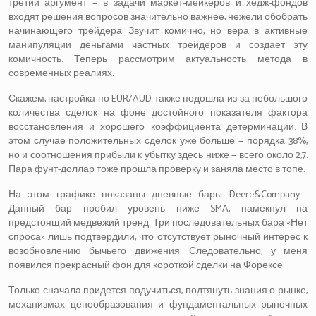
третий аргумент — в задачи маркет-мейкеров и хедж-фондов
входят решения вопросов значительно важнее, нежели обобрать
начинающего трейдера. Звучит комично, но вера в активные
манипуляции деньгами частных трейдеров и создает эту
комичность. Теперь рассмотрим актуальность метода в
современных реалиях.
Скажем, настройка по EUR/AUD также подошла из-за небольшого
количества сделок на фоне достойного показателя фактора
восстановления и хорошего коэффициента детерминации. В
этом случае положительных сделок уже больше — порядка 38%,
но и соотношения прибыли к убытку здесь ниже — всего около 2,7.
Пара фунт-доллар тоже прошла проверку и заняла место в топе.
На этом графике показаны дневные бары Deere&Company .
Данный бар пробил уровень ниже SMA, намекнул на
предстоящий медвежий тренд. Три последовательных бара «Нет
спроса» лишь подтвердили, что отсутствует рыночный интерес к
возобновлению бычьего движения. Следовательно, у меня
появился прекрасный фон для короткой сделки на Форексе.
Только сначала придется подучиться, подтянуть знания о рынке,
механизмах ценообразования и фундаментальных рыночных