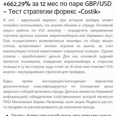
+662,29% за 12 мес по паре GBP/USD
— Тест стратегии форекс «Costik»
И это – идеальный вариант, при котором трейдер может
спокойно использовать vsa анализ объема и спреда. Основной
смысл работы по VSA анализу – определить направление
торговли крупных игроков, маркетмейкеров или биржевых акул.
Они осуществляют всевозможные маневры по сбору ваших
стопов, вытряхивают мелких игроков из рынка, за счет
манипуляции толпой накапливают совокупные позиции… Одним
словом – зарабатывают деньги. Для нас основной задачей
является понимание, поведение маркетмейкера и открытие
позиции в ту же сторону, куда стоит он. В этом нам поможет VSA
анализ – внутридневная стратегия для трейдера.
Бары, кроме восходящих/нисходящих вариантов
дополнительно классифицируются по отношению цены
закрытия к общей величине спреда. Данные являются биржевой
информацией, обладателем (собственником) которой является
ПАО Московская Биржа. Например, если акции Яндекса растут,
то продажи не рассматриваются до окончания тренда.