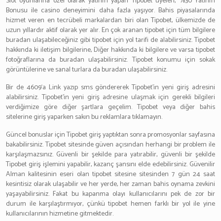
Slot oyunlarına özel olarak yatırım yapan Tipobet üyeleri, %30 Yatırım
Bonusu ile casino deneyimini daha fazla yaşıyor. Bahis piyasalarında
hizmet veren en tecrübeli markalardan biri olan Tipobet, ülkemizde de
uzun yıllardır aktif olarak yer alır. En çok aranan tipobet için tüm bilgilere
buradan ulaşabileceğiniz gibi tipobet için yol tarifi de alabilirsiniz. Tipobet
hakkında ki iletişim bilgilerine, Diğer hakkında ki bilgilere ve varsa tipobet
fotoğraflarına da buradan ulaşabilirsiniz. Tipobet konumu için sokak
görüntülerine ve sanal turlara da buradan ulaşabilirsiniz.
Bir de 4609‘a Link yazıp sms göndererek Tipobet’in yeni giriş adresini
alabilirsiniz. Tipobet’in yeni giriş adresine ulaşmak için gerekli bilgileri
verdiğimize göre diğer şartlara geçelim. Tipobet veya diğer bahis
sitelerine giriş yaparken sakın bu reklamlara tıklamayın.
Güncel bonuslar için Tipobet giriş yaptıktan sonra promosyonlar sayfasına
bakabilirsiniz. Tipobet sitesinde güven açısından herhangi bir problem ile
karşılaşmazsınız. Güvenli bir şekilde para yatırabilir, güvenli bir şekilde
Tipobet giriş işlemini yapabilir, kazanç şansını elde edebilirsiniz. Güvenilir
Alman kalitesinin eseri olan tipobet sitesine sitesinden 7 gün 24 saat
kesintisiz olarak ulaşabilir ve her yerde, her zaman bahis oynama zevkini
yaşayabilirsiniz. Fakat bu kapanma olayı kullanıcılarını pek de zor bir
durum ile karşılaştırmıyor, çünkü tipobet hemen farklı bir yol ile yine
kullanıcılarının hizmetine gitmektedir.