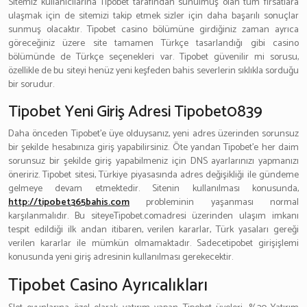
Sitemiz kullanıcılarına Tipobet tarafından sunulmuş olan tüm fırsatlara
ulaşmak için de sitemizi takip etmek sizler için daha başarılı sonuçlar
sunmuş olacaktır. Tipobet casino bölümüne girdiğiniz zaman ayrıca
göreceğiniz üzere site tamamen Türkçe tasarlandığı gibi casino
bölümünde de Türkçe seçenekleri var. Tipobet güvenilir mi sorusu,
özellikle de bu siteyi henüz yeni keşfeden bahis severlerin sıklıkla sorduğu
bir sorudur.
Tipobet Yeni Giriş Adresi Tipobet0839
Daha önceden Tipobet’e üye olduysanız, yeni adres üzerinden sorunsuz
bir şekilde hesabınıza giriş yapabilirsiniz. Öte yandan Tipobet’e her daim
sorunsuz bir şekilde giriş yapabilmeniz için DNS ayarlarınızı yapmanızı
öneririz. Tipobet sitesi, Türkiye piyasasında adres değişikliği ile gündeme
gelmeye devam etmektedir. Sitenin kullanılması konusunda,
http://tipobet365bahis.com
probleminin yaşanması normal
karşılanmalıdır. Bu siteyeTipobet.comadresi üzerinden ulaşım imkanı
tespit edildiği ilk andan itibaren, verilen kararlar, Türk yasaları gereği
verilen kararlar ile mümkün olmamaktadır. Sadecetipobet girişişlemi
konusunda yeni giriş adresinin kullanılması gerekecektir.
Tipobet Casino Ayrıcalıkları