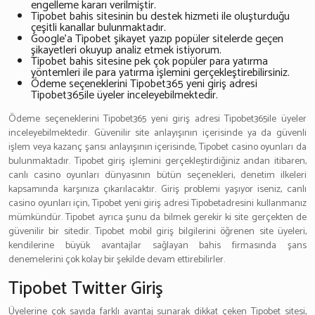
engelleme kararı verilmiştir.
Tipobet bahis sitesinin bu destek hizmeti ile oluşturduğu
çeşitli kanallar bulunmaktadır.
Google’a Tipobet şikayet yazıp popüler sitelerde geçen
şikayetleri okuyup analiz etmek istiyorum.
Tipobet bahis sitesine pek çok popüler para yatırma
yöntemleri ile para yatırma işlemini gerçekleştirebilirsiniz.
Ödeme seçeneklerini Tipobet365 yeni giriş adresi
Tipobet365ile üyeler inceleyebilmektedir.
Ödeme seçeneklerini Tipobet365 yeni giriş adresi Tipobet365ile üyeler
inceleyebilmektedir. Güvenilir site anlayışının içerisinde ya da güvenli
işlem veya kazanç şansı anlayışının içerisinde, Tipobet casino oyunları da
bulunmaktadır. Tipobet giriş işlemini gerçekleştirdiğiniz andan itibaren,
canlı casino oyunları dünyasının bütün seçenekleri, denetim ilkeleri
kapsamında karşınıza çıkarılacaktır. Giriş problemi yaşıyor iseniz, canlı
casino oyunları için, Tipobet yeni giriş adresi Tipobetadresini kullanmanız
mümkündür. Tipobet ayrıca şunu da bilmek gerekir ki site gerçekten de
güvenilir bir sitedir. Tipobet mobil giriş bilgilerini öğrenen site üyeleri,
kendilerine büyük avantajlar sağlayan bahis firmasında şans
denemelerini çok kolay bir şekilde devam ettirebilirler.
Tipobet Twitter Giriş
Üyelerine çok sayıda farklı avantaj sunarak dikkat çeken Tipobet sitesi,