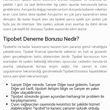
şekilde 7 gün 24 saat birbirinden ilgi çekici oyunlar konusunda bahse
girebilirsiniz. Avrupa’da doğup nerede ise tüm dünyada kullanım rekorları
kıran canlı bahis sitesi tipobet Avrupa’nın en çok para kazandıran sitesi
olmuştur. Bu kadar büyük olan site tipobet ayrıca üyelik için sizden çok
fazla şey de istemiyor. Site üyeleri, yüksek oran avantajı da dahil olmak
üzere çok keyifli bir dünyaya Tipobet sayesinde adım atarlar.
Tipobet Deneme Bonusu Nedir?
Tipobet’te ne kadar kazanırsanız kazanın tüm paranızı gönül rahatlığıyla
çekebilirsiniz. Tipobet finansal işlemlerde sektörün en hızlı ve güvenilir
işlem gerçekleştiren bahis sitelerinden biridir. Tipobet bürosunun tüm
avantajları ile üyeleri beklediği bilinirken, oyuncular cezbedici konularda
avantaj yakalayarak büroya erişim sağlar. Her zaman ki rutin
uygulamanın tekrarlandığı görülmektedir.Tipobet0700sitesi kapatıldıktan
sonra, aynı işlem tekrarlanmıştır.
Sarıyer Diğer nerede, Sarıyer Diğer nasıl giderim, Sarıyer
Diğer yol tarifi, tipobet iletişim bilgis ve Sarıyer en yakın
Diğer ulaşabilirsiniz.
Tipobet sitesinde güven açısından herhangi bir problem ile
karşılaşmazsınız.
Oyun sağlayıcıları sayesinde kesintisiz bir şekilde hizmet
alabileceğiniz Tipobet’te kazanç şansının yüksek olduğu