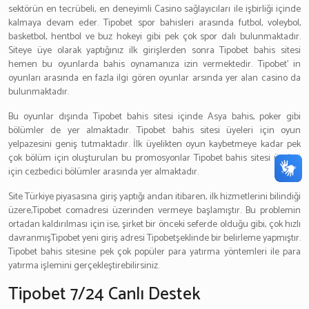
sektörün en tecrübeli, en deneyimli Casino sağlayıcıları ile işbirliği içinde
kalmaya devam eder. Tipobet spor bahisleri arasında futbol, voleybol,
basketbol, hentbol ve buz hokeyi gibi pek çok spor dalı bulunmaktadır.
Siteye üye olarak yaptığınız ilk girişlerden sonra Tipobet bahis sitesi
hemen bu oyunlarda bahis oynamanıza izin vermektedir. Tipobet’ in
oyunları arasında en fazla ilgi gören oyunlar arsında yer alan casino da
bulunmaktadır.
Bu oyunlar dışında Tipobet bahis sitesi içinde Asya bahis, poker gibi
bölümler de yer almaktadır. Tipobet bahis sitesi üyeleri için oyun
yelpazesini geniş tutmaktadır. İlk üyelikten oyun kaybetmeye kadar pek
çok bölüm için oluşturulan bu promosyonlar Tipobet bahis sitesi üyeleri
için cezbedici bölümler arasında yer almaktadır.
Site Türkiye piyasasına giriş yaptığı andan itibaren, ilk hizmetlerini bilindiği
üzere,Tipobet comadresi üzerinden vermeye başlamıştır. Bu problemin
ortadan kaldırılması için ise, şirket bir önceki seferde olduğu gibi, çok hızlı
davranmışTipobet yeni giriş adresi Tipobetşeklinde bir belirleme yapmıştır.
Tipobet bahis sitesine pek çok popüler para yatırma yöntemleri ile para
yatırma işlemini gerçekleştirebilirsiniz.
Tipobet 7/24 Canlı Destek