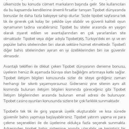
ülkemizde bu konuda cömert markaların başında gelir. Site kullanıcıları
da bu kapsamda kendilerine önemli fırsatlar tanıyan Tipobet dünyasında
bonuslar ile daha fazla bakiyeye sahip olurlar. Sizde tipobet sayfasına tek
tık ile girerek çok kolay bir şekilde üye olabilir ve güvenli kaliteli oyun
oynamanın tadına varabilirsiniz. Tipobet bu siteler arasında en yaygın
olarak ziyaret edilen ve avantajlarından en çok yararlanılan site
olmaktadır. Tipobet veya diğer adıyla Tipobet365, Türkiye’deki en iyi ve en
popüler bahis sitelerinden biri olarak sektöre hizmet etmektedir. Tipobet’i
diğer bahis sitelerinden ayıran en iyi özelliklerinden biri ise güvenilir
olmasıdır.
Avantajlı teklifleri ile dikkat çeken Tipobet dünyasının deneme bonusu,
üyelerin henüz ilk aşamada büroya olan bağlılığını artırmaya katkı sağlar.
Tipobet iletişim bilgileri konusunda sizler de siteye girdiğiniz zaman
herhangi bir sıkıntı yaşamıyorsunuz. Giderseniz yine sitenin aynı alt
kısmında bulunan iletişim bilgileri kısmında göreceğiniz gibi Tipobet
İletişim bilgilerinden arasında bulunan email adresi de bulunuyor.
Tipobet casino oyunları konusunda sizlere bir çok farklılık sunmaktadır.
Tipobet’e tek tık ile giriş yaparak üyelik oluşturabilir ve kısa sürede
güvenilir bahis yapmaya başlayabilirsiniz. Tipobet yatırım yapma ve para
çekme seçenekleri ile de üyelerine oldukça fazla seçenek sunmakta.
Adresinden tipobet bahis sistemine anında ulaşabilir ve kesintisiz bir