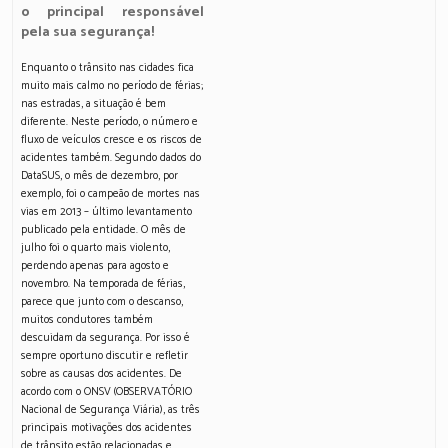
o principal responsável
pela sua segurança!
Enquanto o trânsito nas cidades fica
muito mais calmo no período de férias;
nas estradas, a situação é bem
diferente. Neste período, o número e
fluxo de veículos cresce e os riscos de
acidentes também. Segundo dados do
DataSUS, o mês de dezembro, por
exemplo, foi o campeão de mortes nas
vias em 2013 – último levantamento
publicado pela entidade. O mês de
julho foi o quarto mais violento,
perdendo apenas para agosto e
novembro. Na temporada de férias,
parece que junto com o descanso,
muitos condutores também
descuidam da segurança. Por isso é
sempre oportuno discutir e refletir
sobre as causas dos acidentes. De
acordo com o ONSV (OBSERVATÓRIO
Nacional de Segurança Viária), as três
principais motivações dos acidentes
de trânsito estão relacionadas e