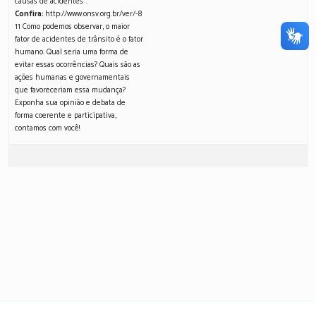
causas de acidentes”.
Confira:
http://www.onsv.org.br/ver/-8
11 Como podemos observar, o maior
fator de acidentes de trânsito é o fator
humano. Qual seria uma forma de
evitar essas ocorrências? Quais são as
ações humanas e governamentais
que favoreceriam essa mudança?
Exponha sua opinião e debata de
forma coerente e participativa,
contamos com você!