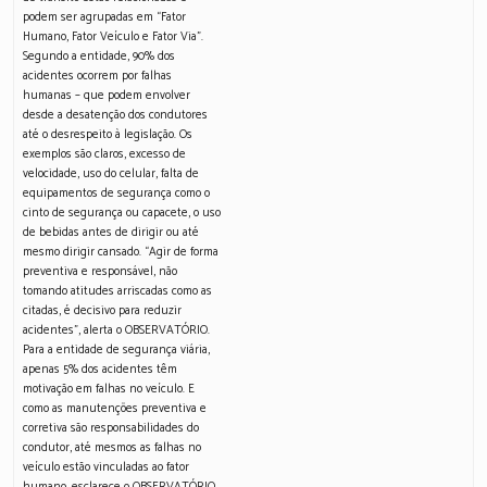
podem ser agrupadas em “Fator
Humano, Fator Veículo e Fator Via”.
Segundo a entidade, 90% dos
acidentes ocorrem por falhas
humanas – que podem envolver
desde a desatenção dos condutores
até o desrespeito à legislação. Os
exemplos são claros, excesso de
velocidade, uso do celular, falta de
equipamentos de segurança como o
cinto de segurança ou capacete, o uso
de bebidas antes de dirigir ou até
mesmo dirigir cansado. “Agir de forma
preventiva e responsável, não
tomando atitudes arriscadas como as
citadas, é decisivo para reduzir
acidentes”, alerta o OBSERVATÓRIO.
Para a entidade de segurança viária,
apenas 5% dos acidentes têm
motivação em falhas no veículo. E
como as manutenções preventiva e
corretiva são responsabilidades do
condutor, até mesmos as falhas no
veículo estão vinculadas ao fator