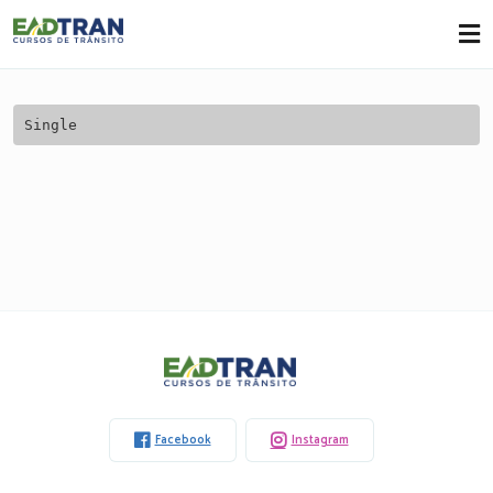
Eadtran
-
Single
Eadtran
-
Facebook
Instagram