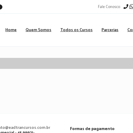
Fale Conosco:
r
Home
Quem Somos
Todos os Cursos
Parcerias
Co
ato@eadtrancursos.com.br
Formas de pagamento
mercial - 45 99921-