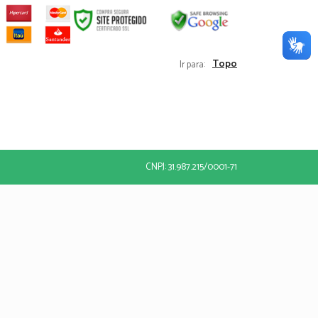
Topo
Ir para:
CNPJ: 31.987.215/0001-71