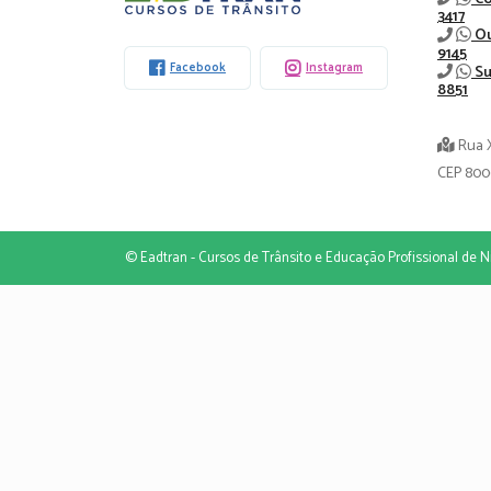
3417
-
Ou
9145
Facebook
Instagram
Su
8851
Rua 
CEP 800
© Eadtran - Cursos de Trânsito e Educação Profissional de Ni