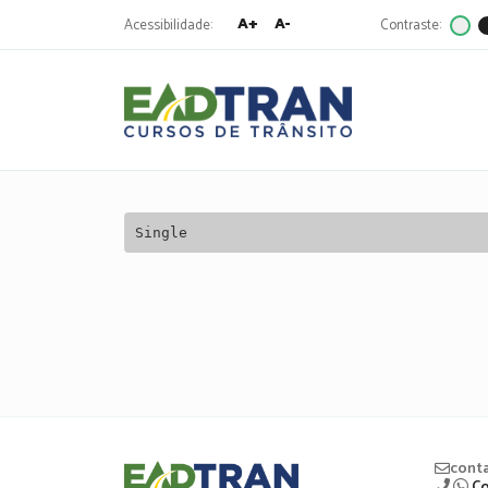
A+
A-
Acessibilidade:
Contraste:
Eadtran
-
Pesquisa
por:
Single
Eadtran
cont
Co