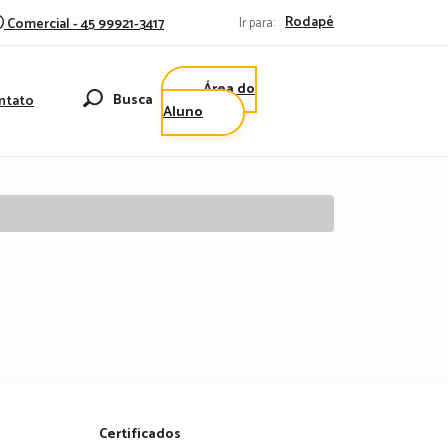
Rodapé
Comercial - 45 99921-3417
Ir para:
Área do
Busca
ntato
Aluno
Certificados