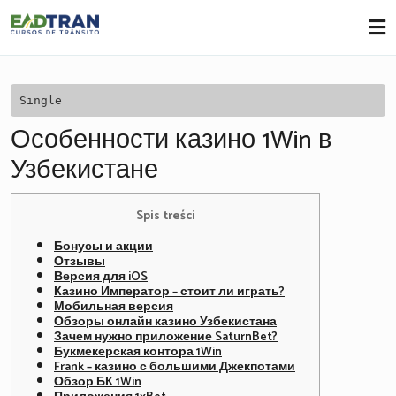
Eadtran
-
Single
Особенности казино 1Win в
Узбекистане
Spis treści
Бонусы и акции
Отзывы
Версия для iOS
Казино Император – стоит ли играть?
Мобильная версия
Обзоры онлайн казино Узбекистана
Зачем нужно приложение SaturnBet?
Букмекерская контора 1Win
Frank – казино с большими Джекпотами
Обзор БК 1Win