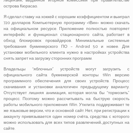
лицензии, выданной игорной комиссией при правительстве
острова Кюрасао.
Я сделал ставку на хоккей с хорошим коэффициентом и выиграл
720 долларов. Компьютерную программу «1Вин» можно скачать
на официальном ресурсе. Приложение полностью повторяет
интерфейс и функционал стационарного сайта, работает в
обход блокировок провайдеров. Минимальные системные
требования букмекерского ПО – Android 5.0 и новее. Для
установки мобильного клиента нужно в настройках устройства
снять запрет на загрузку сторонних программ.
Владельцы “яблочных” устройств могут загрузить с
официального сайта букмекерской конторы 1Win версию
программного обеспечения для своих устройств. Процесс
скачивания и установки аналогичен предыдущему варианту.
Отсутствует лишняя анимация, которая могла бы “тормозить”
процесс. Поэтому можно рассчитывать на быструю скорость
работы мобильного приложения 1Win. Утилита поддерживает те
же языковые версии, что и основной сайт. Нет, при регистрации к
аккаунту привязывается один номер счёта, средства с которого
можно использовать для всех типов развлечений, доступных на
сайте.