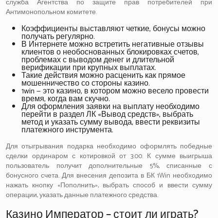
служба Агентства по защите прав потребителей при
Антимонопольном комитете.
Коэффициенты выставляют четкие, бонусы можно
получать регулярно.
В Интернете можно встретить негативные отзывы
клиентов о необоснованных блокировках счетов,
проблемах с выводом денег и длительной
верификации при крупных выплатах.
Такие действия можно расценить как прямое
мошенничество со стороны казино.
1win — это казино, в котором можно весело провести
время, когда вам скучно.
Для оформления заявки на выплату необходимо
перейти в раздел ЛК «Вывод средств», выбрать
метод и указать сумму вывода, ввести реквизиты
платежного инструмента.
Для отыгрывания подарка необходимо оформлять победные
сделки ординаром с котировкой от 3.00. К сумме выигрыша
пользователь получит дополнительные 5%, списанные с
бонусного счета. Для внесения депозита в БК 1Win необходимо
нажать кнопку «Пополнить», выбрать способ и ввести сумму
операции, указать данные платежного средства.
Казино Император – стоит ли играть?