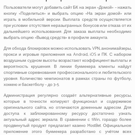
Пользователи могут добавить сайт БК на экран «Домой» – нажать
кнопку «Поделиться» и выбрать опцию «На экран домой» или
играть в мобильной версии. Выплата средств осуществляется
при условии отсутствия неразыгранных бонусов или отказа от их
дальнейшего использования. Для заказа выплаты необходимо
выбрать опцию «Вывод средств» в профиле аккаунта.
Для обхода блокировок можно использовать VPN, анонимайзеры,
прокси и игровые приложения на Android, iOS и ПК. С набором
воздушным судном высоты возрастают коэффициент выплаты и
вероятность крушения. В линии букмекера клиенты найдут
спортивные соревнования профессионального и любительского
уровня. Количество чемпионатов в рамках страны по футболу,
хоккею и баскетболу – до 3–5.
Администрация регулярно создаёт альтернативные ресурсы,
которые в точности копируют функционал и содержимое
оригинального сайта, но отличаются доменным адресом. Для
доступа к заблокированному ресурсу достаточно узнать
актуальный адрес зеркала. В сравнении с 1Win, гораздо более
продвинутый продукт предлагает казино MostBet. Официальное
приложение этого букмекера разработано с учётом всех