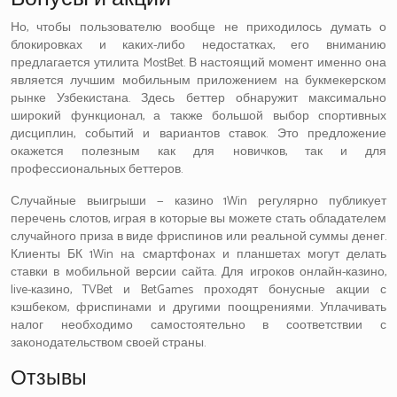
Но, чтобы пользователю вообще не приходилось думать о
блокировках и каких-либо недостатках, его вниманию
предлагается утилита MostBet. В настоящий момент именно она
является лучшим мобильным приложением на букмекерском
рынке Узбекистана. Здесь беттер обнаружит максимально
широкий функционал, а также большой выбор спортивных
дисциплин, событий и вариантов ставок. Это предложение
окажется полезным как для новичков, так и для
профессиональных беттеров.
Случайные выигрыши — казино 1Win регулярно публикует
перечень слотов, играя в которые вы можете стать обладателем
случайного приза в виде фриспинов или реальной суммы денег.
Клиенты БК 1Win на смартфонах и планшетах могут делать
ставки в мобильной версии сайта. Для игроков онлайн-казино,
live-казино, TVBet и BetGames проходят бонусные акции с
кэшбеком, фриспинами и другими поощрениями. Уплачивать
налог необходимо самостоятельно в соответствии с
законодательством своей страны.
Отзывы